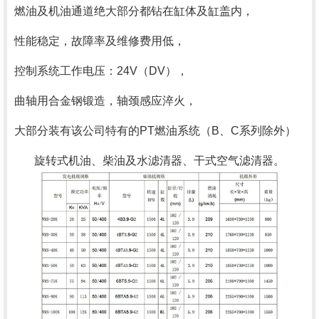
燃油及机油通道绝大部分都钻在缸体及缸盖内，
性能稳定，故障率及维修费用低，
控制系统工作电压：
24V
（
DV
），
曲轴用合金钢锻造，轴颈感应淬火，
大部分装有该公司特有的
PT
燃油系统（
B
、
C
系列除外）
旋转式机油、柴油及水滤清器、干式空气滤清器。