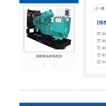
上一篇
【推
成
成
成
使
成都柴油发电机组
成都沼气
环