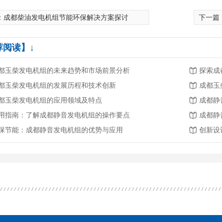
：
成都柴油发电机组节能环保解决方案探讨
下一篇
荐阅读】↓
都玉柴发电机组的未来趋势和市场前景分析
探索成
都玉柴发电机组的发展历程和技术创新
成都玉
都玉柴发电机组的应用领域及特点
成都静
用指南：了解成都静音发电机组的操作要点
成都静
发电机组
成都玉柴柴油发电机组
四川静音
保节能：成都静音发电机组的优势与应用
创新设