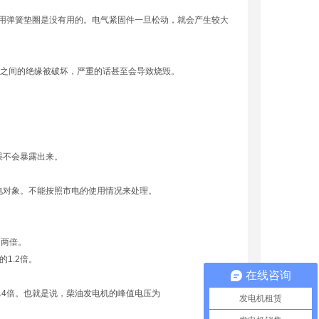
用弹簧垫圈是没有用的。电气紧固件一旦松动，就会产生较大
隙之间的绝缘被破坏，严重的话甚至会导致烧毁。
误不会暴露出来。
电对象。不能按照市电的使用情况来处理。
的两倍。
1.2倍。
在线咨询
414倍。也就是说，柴油发电机的峰值电压为
发电机租赁