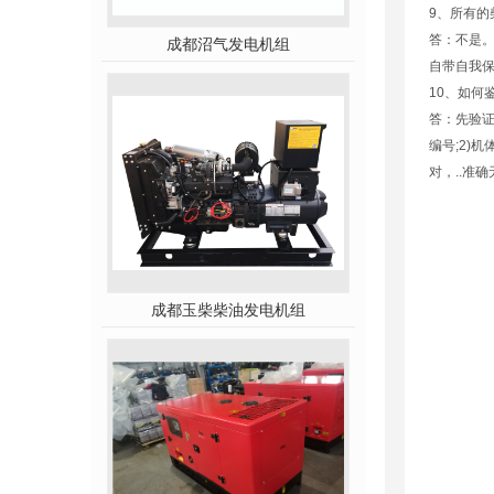
9、所有的
答：不是
成都沼气发电机组
自带自我
10、如何
答：先验证
编号;2)
对，..准
成都玉柴柴油发电机组