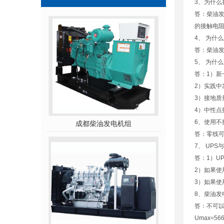
3、为什么
答：柴油
的接触电
4、 为什
答：柴油
5、 为什
答：1）新
2）实践中
3）接地质
4）中性
6、使用不
成都柴油发电机组
答：零线
7、 UP
答：1）U
2）如果使
3）如果使
8、柴油发
答：不可以
Umax=56