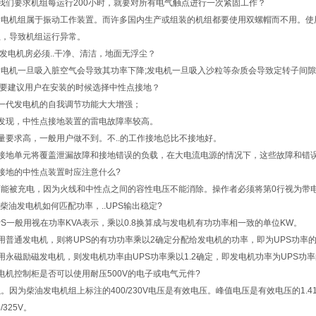
我们要求机组每运行200小时，就要对所有电气触点进行一次紧固工作？
发电机组属于振动工作装置。而许多国内生产或组装的机组都要使用双螺帽而不用。使
阻，导致机组运行异常。
么发电机房必须..干净、清洁，地面无浮尘？
发电机一旦吸入脏空气会导致其功率下降;发电机一旦吸入沙粒等杂质会导致定转子间
么要建议用户在安装的时候选择中性点接地？
一代发电机的自我调节功能大大增强；
发现，中性点接地装置的雷电故障率较高。
量要求高，一般用户做不到。不..的工作接地总比不接地好。
点接地单元将覆盖泄漏故障和接地错误的负载，在大电流电源的情况下，这些故障和错
接地的中性点装置时应注意什么?
可能被充电，因为火线和中性点之间的容性电压不能消除。操作者必须将第0行视为带
S与柴油发电机如何匹配功率，..UPS输出稳定?
PS一般用视在功率KVA表示，乘以0.8换算成与发电机有功功率相一致的单位KW。
用普通发电机，则将UPS的有功功率乘以2确定分配给发电机的功率，即为UPS功率
用永磁励磁发电机，则发电机功率由UPS功率乘以1.2确定，即发电机功率为UPS功率的
电机控制柜是否可以使用耐压500V的电子或电气元件?
。因为柴油发电机组上标注的400/230V电压是有效电压。峰值电压是有效电压的1.
6/325V。