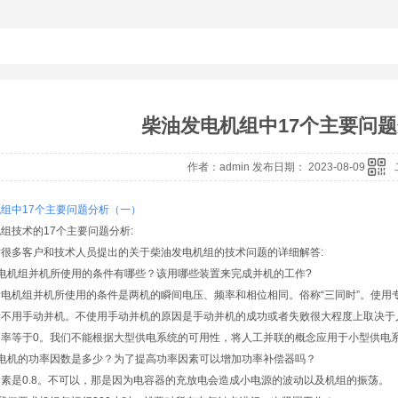
柴油发电机组中17个主要问
作者：admin 发布日期： 2023-08-09
机组中
17
个主要问题分析（一）
组技术的17个主要问题分析:
很多客户和技术人员提出的关于柴油发电机组的技术问题的详细解答:
电机组并机所使用的条件有哪些？该用哪些装置来完成并机的工作?
电机组并机所使用的条件是两机的瞬间电压、频率和相位相同。俗称“三同时”。使用
量不用手动并机。不使用手动并机的原因是手动并机的成功或者失败很大程度上取决于
功率等于0。我们不能根据大型供电系统的可用性，将人工并联的概念应用于小型供电
发电机的功率因数是多少？为了提高功率因素可以增加功率补偿器吗？
素是0.8。不可以，那是因为电容器的充放电会造成小电源的波动以及机组的振荡。